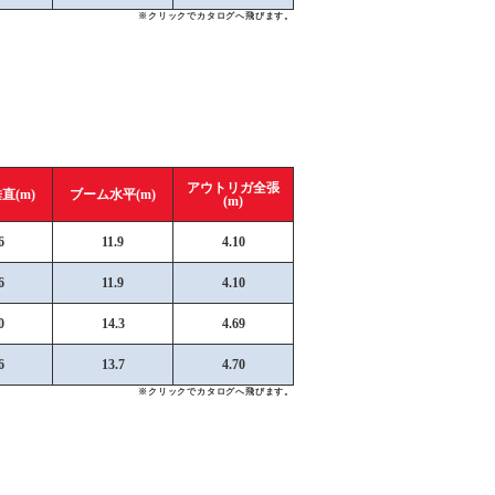
※クリックでカタログへ飛びます。
アウトリガ全張
直(m)
ブーム水平(m)
(m)
6
11.9
4.10
6
11.9
4.10
0
14.3
4.69
6
13.7
4.70
※クリックでカタログへ飛びます。