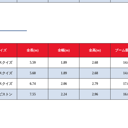
イズ
全長(m)
全幅(m)
全高(m)
ブーム垂
ｔスクイズ
5.59
1.89
2.68
14.
ｔスクイズ
5.60
1.89
2.68
14.
ｔスクイズ
6.74
2.06
2.79
17.
ｔピストン
7.55
2.24
2.96
16.