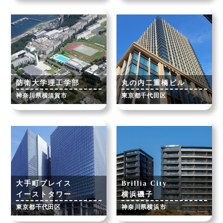
防衛大学理工学部
丸の内二重橋ビル
神奈川県横須賀市
東京都千代田区
大手町プレイス
Brillia City
イーストタワー
横浜磯子
東京都千代田区
神奈川県横浜市